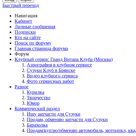
Быстрый переход
Навигация
Кабинет
Личные сообщения
Подписки
Кто на сайте
Поиск по форуму
Главная страница форума
Форум
Клубный сервис Гранд Витара Клуба (Москва)
Аэрография в клубном сервисе
Сузуки Клуб в Брянске
Видео клубного сервиса
Фото сервисных работ
Разное
Курилка
Творчество
Юмор
Коммерческий раздел
Ищу запчасти для Сузуки
Продам, обменяю запчасти для Сузуки
Барахолка
Продам/куплю/обменяю автомобиль, мотоцикл, кв