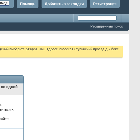
Помощь
Добавить в закладки
Регистрация
Расширенный поиск
щений выберите раздел. Наш адресс: г.Москва Ступинский проезд д.7 бокс
и по одной
з.
титься к
айте.