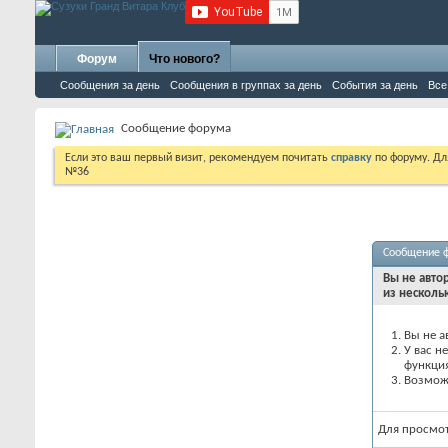
Форум
Что нового?
Сообщения за день
Сообщения в группах за день
События за день
Все
Сообщение форума
Если это ваш первый визит, рекомендуем почитать
справку
по форуму. Д
№36
Сообщение 
Вы не авто
из несколь
Вы не а
У вас н
функци
Возможн
Для просмо