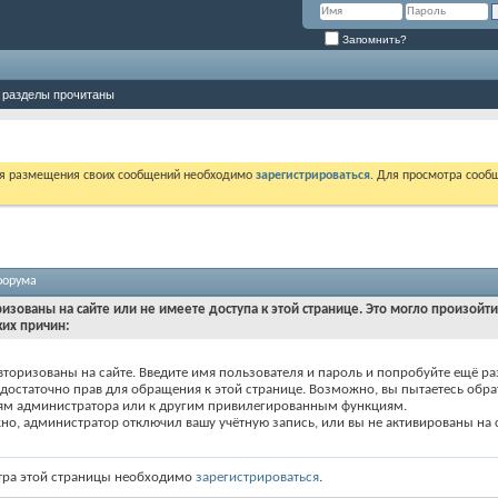
Запомнить?
 разделы прочитаны
ля размещения своих сообщений необходимо
зарегистрироваться
. Для просмотра сооб
форума
ризованы на сайте или не имеете доступа к этой странице. Это могло произойт
ких причин:
вторизованы на сайте. Введите имя пользователя и пароль и попробуйте ещё ра
едостаточно прав для обращения к этой странице. Возможно, вы пытаетесь обра
ям администратора или к другим привилегированным функциям.
о, администратор отключил вашу учётную запись, или вы не активированы на с
тра этой страницы необходимо
зарегистрироваться
.