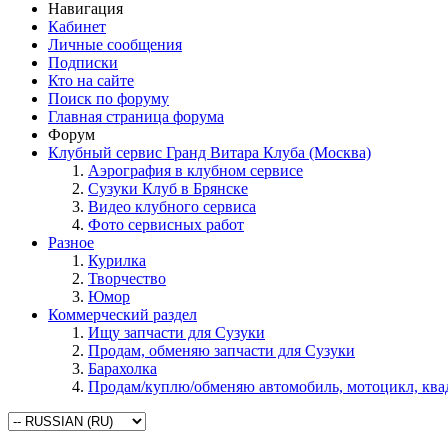
Навигация
Кабинет
Личные сообщения
Подписки
Кто на сайте
Поиск по форуму
Главная страница форума
Форум
Клубный сервис Гранд Витара Клуба (Москва)
Аэрография в клубном сервисе
Сузуки Клуб в Брянске
Видео клубного сервиса
Фото сервисных работ
Разное
Курилка
Творчество
Юмор
Коммерческий раздел
Ищу запчасти для Сузуки
Продам, обменяю запчасти для Сузуки
Барахолка
Продам/куплю/обменяю автомобиль, мотоцикл, кв