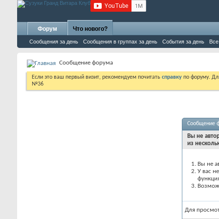
Форум
Что нового?
Сообщения за день
Сообщения в группах за день
События за день
Все
Сообщение форума
Если это ваш первый визит, рекомендуем почитать
справку
по форуму. Д
№36
Сообщение 
Вы не авто
из несколь
Вы не а
У вас н
функци
Возможн
Для просмо