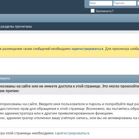
Запомнить?
 разделы прочитаны
ля размещения своих сообщений необходимо
зарегистрироваться
. Для просмотра сооб
форума
ризованы на сайте или не имеете доступа к этой странице. Это могло произойт
ких причин:
вторизованы на сайте. Введите имя пользователя и пароль и попробуйте ещё ра
едостаточно прав для обращения к этой странице. Возможно, вы пытаетесь обра
ям администратора или к другим привилегированным функциям.
о, администратор отключил вашу учётную запись, или вы не активированы на с
тра этой страницы необходимо
зарегистрироваться
.