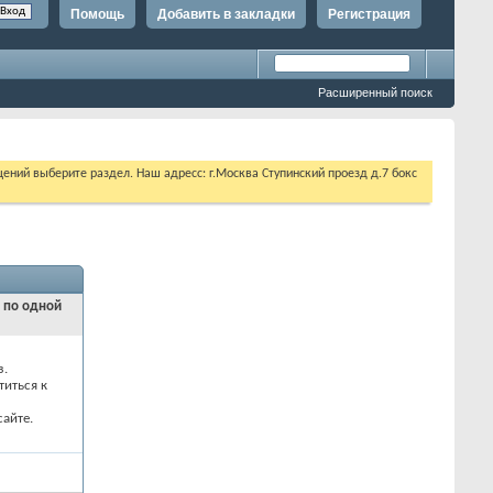
Помощь
Добавить в закладки
Регистрация
Расширенный поиск
щений выберите раздел. Наш адресс: г.Москва Ступинский проезд д.7 бокс
и по одной
з.
титься к
айте.