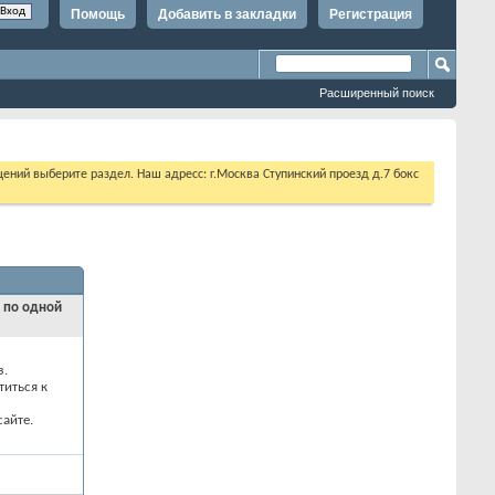
Помощь
Добавить в закладки
Регистрация
Расширенный поиск
щений выберите раздел. Наш адресс: г.Москва Ступинский проезд д.7 бокс
и по одной
з.
титься к
айте.