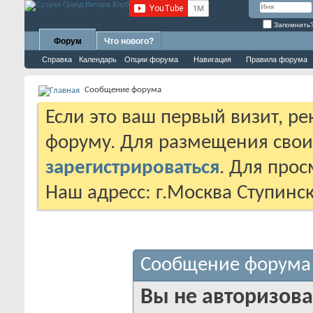
Запомнить
Форум
Что нового?
Справка
Календарь
Опции форума
Навигация
Правила форума
Сообщение форума
Если это ваш первый визит, р
форуму. Для размещения сво
зарегистрироваться
. Для про
Наш адресс: г.Москва Ступинс
Сообщение форума
Вы не авторизова