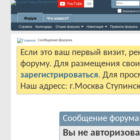
Запомнить
Форум
Что нового?
Справка
Календарь
Опции форума
Навигация
Правила форума
Сообщение форума
Если это ваш первый визит, р
форуму. Для размещения сво
зарегистрироваться
. Для про
Наш адресс: г.Москва Ступинс
Сообщение форума
Вы не авторизова