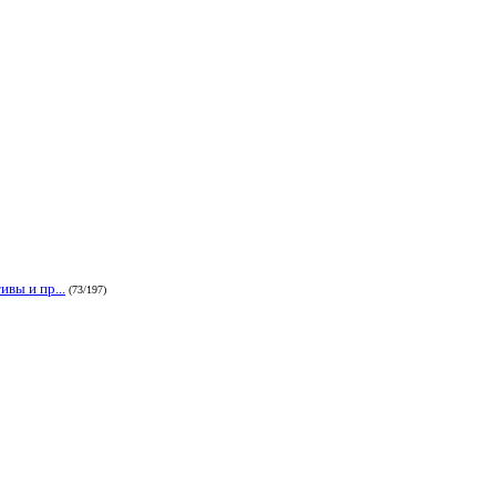
вы и пр...
(73/197)