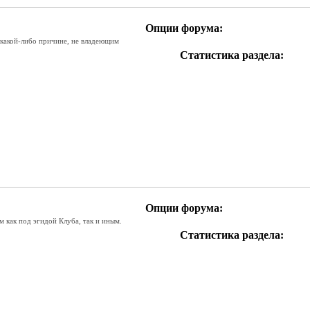
Опции форума:
 какой-либо причине, не владеющим
Статистика раздела:
RSS
лента
этого
раздела
Опции форума:
как под эгидой Клуба, так и иным.
Статистика раздела:
RSS
лента
этого
раздела