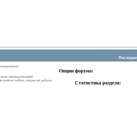
этого
раздела
Последне
сматривает)
Опции форума:
узуки, принадлежащий
на ремонт online, скидки на работы
Статистика раздела:
RSS
лента
этого
раздела