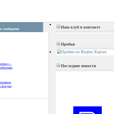
Наш клуб в контакте
е сообщение
Пробки
енок с...
Последние новости
профиля
я форума