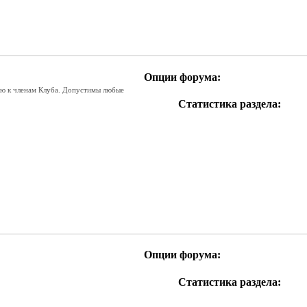
Опции форума:
ью к членам Клуба. Допустимы любые
Статистика раздела:
RSS
лента
этого
раздела
Опции форума:
Статистика раздела:
RSS
лента