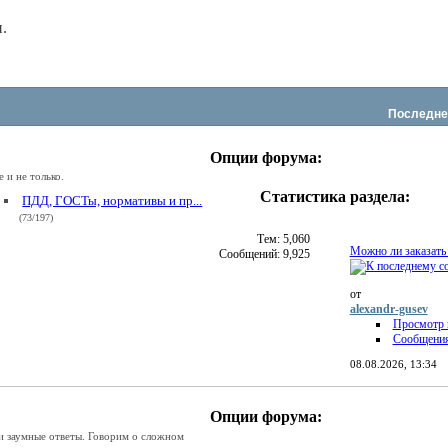
.
Последне
Опции форума:
 и не только.
Статистика раздела:
ПДД, ГОСТы, нормативы и пр...
RSS
(73/197)
лента
этого
Тем: 5,060
Можно ли заказать в
Сообщений: 9,925
раздела
от
alexandr-gusev
Просмотр 
Сообщени
08.08.2026,
13:34
Опции форума:
и заумные ответы. Говорим о сложном