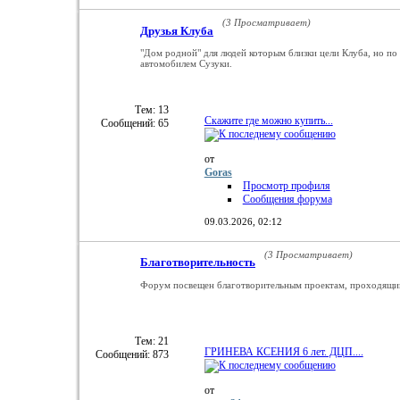
(3 Просматривает)
Друзья Клуба
"Дом родной" для людей которым близки цели Клуба, но по
автомобилем Сузуки.
Тем: 13
Скажите где можно купить...
Сообщений: 65
от
Goras
Просмотр профиля
Сообщения форума
09.03.2026,
02:12
(3 Просматривает)
Благотворительность
Форум посвещен благотворительным проектам, проходящим 
Тем: 21
ГРИНЕВА КСЕНИЯ 6 лет. ДЦП....
Сообщений: 873
от