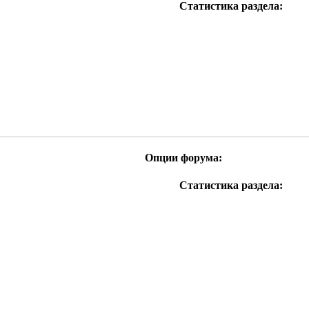
Статистика раздела:
RSS
лента
этого
раздела
Опции форума:
Статистика раздела:
RSS
лента
этого
раздела