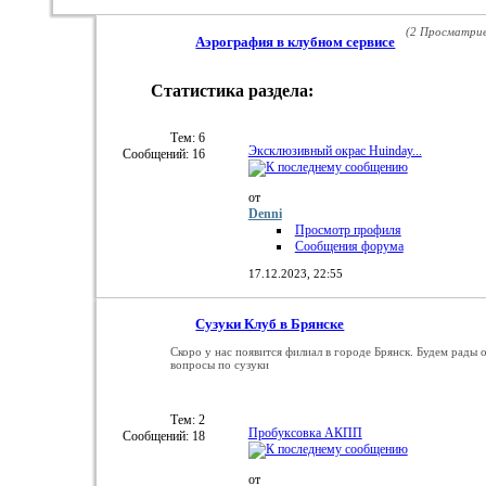
(2 Просматри
Аэрография в клубном сервисе
Статистика раздела:
RSS
лента
этого
Тем: 6
Эксклюзивный окрас Huinday...
Сообщений: 16
раздела
от
Denni
Просмотр профиля
Сообщения форума
17.12.2023,
22:55
Сузуки Клуб в Брянске
Скоро у нас появится филиал в городе Брянск. Будем рады 
вопросы по сузуки
Тем: 2
Пробуксовка АКПП
Сообщений: 18
от