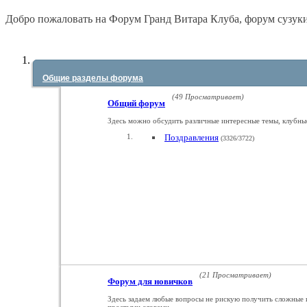
Добро пожаловать на Форум Гранд Витара Клуба, форум сузуки
Общие разделы форума
(49 Просматривает)
Общий форум
Здесь можно обсудить различные интересные темы, клубные
Поздравления
(3326/3722)
(21 Просматривает)
Форум для новичков
Здесь задаем любые вопросы не рискую получить сложные 
простыми словами.