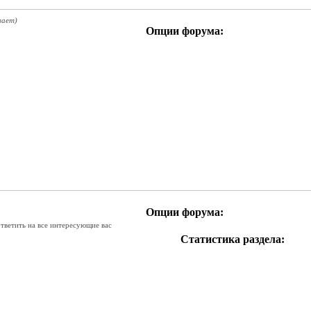
вает)
Опции форума:
Опции форума:
ответить на все интересующие вас
Статистика раздела:
RSS
лента
этого
раздела