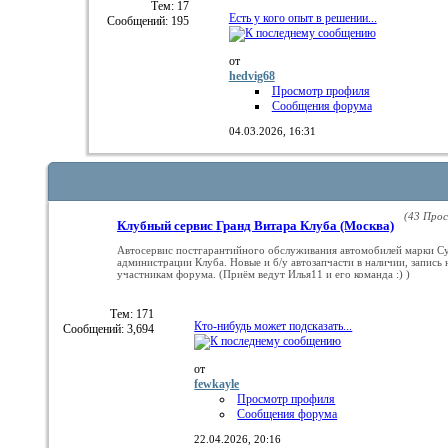
Тем: 17
Есть у кого опыт в решении...
Сообщений: 195
от
hedvig68
Просмотр профиля
Сообщения форума
04.03.2026,
16:31
(43 Про
Клубный сервис Гранд Витара Клуба (Москва)
Автосервис постгарантийного обслуживания автомобилей марки С
администрации Клуба. Новые и б/у автозапчасти в наличии, запись 
участникам форума. (Приём ведут Илья11 и его команда :) )
Тем: 171
Кто-нибудь может подсказать...
Сообщений: 3,694
от
fewkayle
Просмотр профиля
Сообщения форума
22.04.2026,
20:16