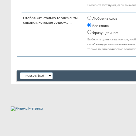
Выберите этот пункт, если вы желае
Отображать только те элементы
Любое из слов
справки, которые содержат...
Все слова
Фразу целиком
Выберите один из вариантов, что
слов" выведет максимально возмо
только то, что полностью соответ