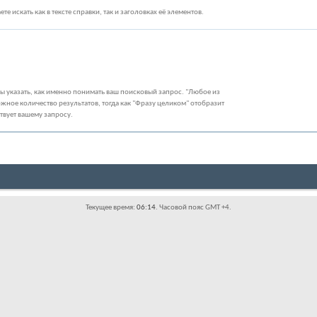
те искать как в тексте справки, так и заголовках её элементов.
бы указать, как именно понимать ваш поисковый запрос. "Любое из
жное количество результатов, тогда как "Фразу целиком" отобразит
ствует вашему запросу.
Текущее время:
06:14
. Часовой пояс GMT +4.