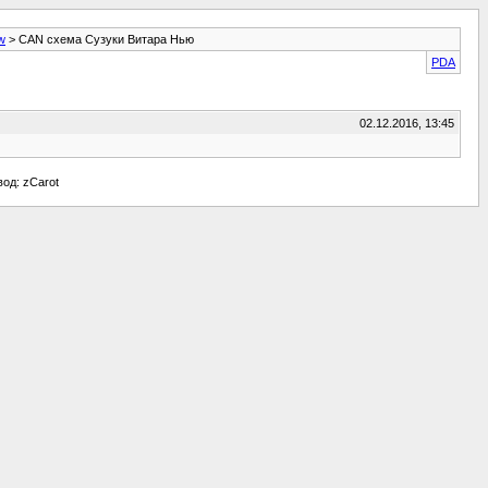
w
> CAN схема Сузуки Витара Нью
PDA
02.12.2016, 13:45
евод: zCarot