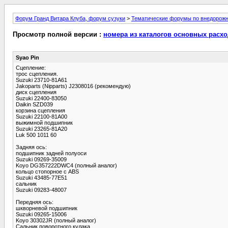
Форум Гранд Витара Клуба, форум сузуки
>
Тематические форумы по внедорож
Просмотр полной версии :
номера из каталогов основных расхо
Syao Pin
Сцепление:
трос сцепления.
Suzuki 23710-81A61
Jakoparts (Nipparts) J2308016 (рекомендую)
диск сцепления
Suzuki 22400-83050
Daikin SZD039
корзина сцепления
Suzuki 22100-81A00
выжимной подшипник
Suzuki 23265-81A20
Luk 500 1011 60
Задняя ось:
подшипник задней полуоси
Suzuki 09269-35009
Koyo DG357222DWC4 (полный аналог)
кольцо стопорное с ABS
Suzuki 43485-77E51
сальник
Suzuki 09283-48007
Передняя ось:
шкворневой подшипник
Suzuki 09265-15006
Koyo 30302JR (полный аналог)
Сальник поворотного кулака