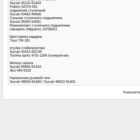
Suzuki 45120-81A02
Febest SZOS-001
подшипник ступичный
Suzuki 43462-84A00
Сальник ступичного подшипника
Suzuki 09283-54001
Ремкомплект ступичного подшипника
Jakoparts (Nipparts) J4708021
Крестовина кардана
Toyo TM-181
втулка стабилизатора
Suzuki 42412-82CA0
Tochka opory 9-01-1189 (полиуретан)
Фильтр салона
Suzuki 95860-81A10
Alco MS-6318
Наконечник рулевой тяги
Suzuki 48820-81A00 / Suzuki 48810-81A01
Powered by 