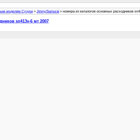
ным моделям Сузуки
>
Jimny/Samurai
> номера из каталогов основных расходников sn4
дников sn413v-6 мт 2007