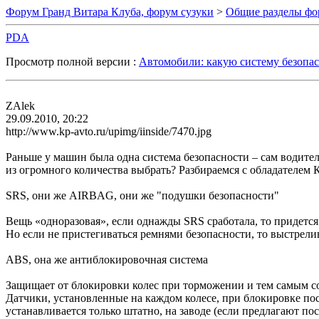
Форум Гранд Витара Клуба, форум сузуки
>
Общие разделы фо
PDA
Просмотр полной версии :
Автомобили: какую систему безопа
ZAlek
29.09.2010, 20:22
http://www.kp-avto.ru/upimg/iinside/7470.jpg
Раньше у машин была одна система безопасности – сам водител
из огромного количества выбрать? Разбираемся с обладателем
SRS, они же AIRBAG, они же "подушки безопасности"
Вещь «одноразовая», если однажды SRS сработала, то придется
Но если не пристегиваться ремнями безопасности, то выстрел
ABS, она же антиблокировочная система
Защищает от блокировки колес при торможении и тем самым со
Датчики, установленные на каждом колесе, при блокировке пос
устанавливается только штатно, на заводе (если предлагают по