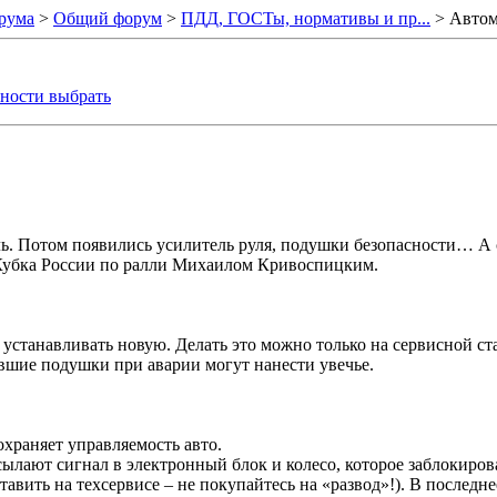
рума
>
Общий форум
>
ПДД, ГОСТы, нормативы и пр...
> Автом
сности выбрать
ь. Потом появились усилитель руля, подушки безопасности… А с
 Кубка России по ралли Михаилом Кривоспицким.
 устанавливать новую. Делать это можно только на сервисной ст
ившие подушки при аварии могут нанести увечье.
храняет управляемость авто.
ылают сигнал в электронный блок и колесо, которое заблокирова
ставить на техсервисе – не покупайтесь на «развод»!). В послед