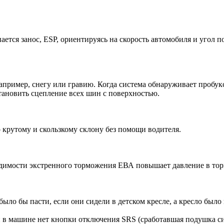
ется занос, ESP, ориентируясь на скорость автомобиля и угол по
апример, снегу или гравию. Когда система обнаруживает пробук
тановить сцепление всех шин с поверхностью.
о крутому и скользкому склону без помощи водителя.
одимости экстренного торможения ЕВА повышает давление в торм
ло бы пасти, если они сидели в детском кресле, а кресло было
ли в машине нет кнопки отключения SRS (сработавшая подушка с