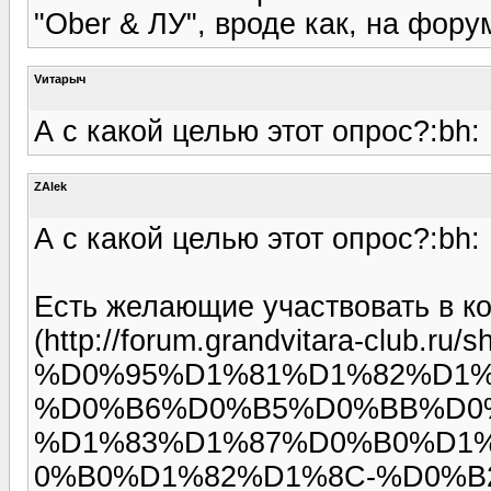
"Ober & ЛУ", вроде как, на форуме
Vитарыч
А с какой целью этот опрос?:bh:
ZAlek
А с какой целью этот опрос?:bh:
Есть желающие участвовать в кон
(http://forum.grandvitara-club.ru/
%D0%95%D1%81%D1%82%D1%
%D0%B6%D0%B5%D0%BB%D0
%D1%83%D1%87%D0%B0%D1
0%B0%D1%82%D1%8C-%D0%B