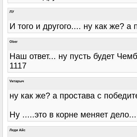
ЛУ
И того и другого.... ну как же? а
Ober
Наш ответ... ну пусть будет Чем
1117
Vитарыч
ну как же? а простава с победите
Ну .....это в корне меняет дело...
Леди Айс