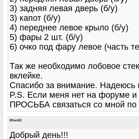
3) задняя левая дверь (б/у)
3) капот (б/у)
4) переднее левое крыло (б/у)
5) фары 2 шт. (б/у)
6) очко под фару левое (часть т
Так же необходимо лобовое стек
вклейке.
Спасибо за внимание. Надеюсь 
P.S. Если меня нет на форуме 
ПРОСЬБА связаться со мной по 
Илья11
Добрый день!!!