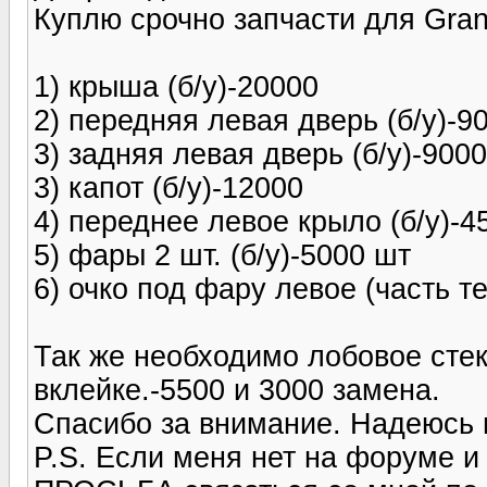
Куплю срочно запчасти для Grand V
1) крыша (б/у)-20000
2) передняя левая дверь (б/у)-9
3) задняя левая дверь (б/у)-9000
3) капот (б/у)-12000
4) переднее левое крыло (б/у)-4
5) фары 2 шт. (б/у)-5000 шт
6) очко под фару левое (часть т
Так же необходимо лобовое стек
вклейке.-5500 и 3000 замена.
Спасибо за внимание. Надеюсь 
P.S. Если меня нет на форуме 