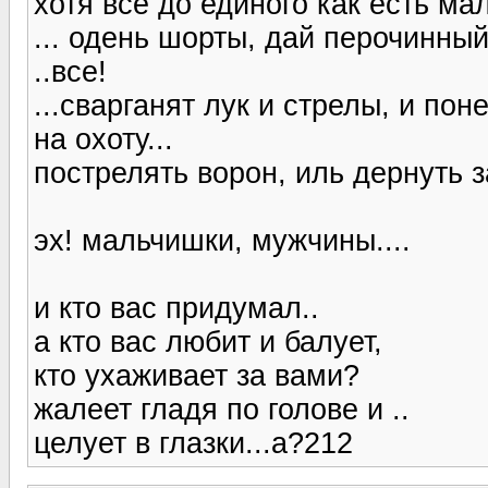
хотя все до единого как есть ма
... одень шорты, дай перочинный
..все!
...сварганят лук и стрелы, и по
на охоту...
пострелять ворон, иль дернуть за
эх! мальчишки, мужчины....
и кто вас придумал..
а кто вас любит и балует,
кто ухаживает за вами?
жалеет гладя по голове и ..
целует в глазки...а?212