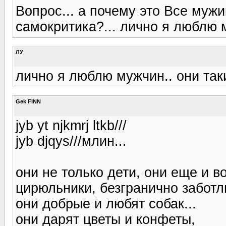
Вопрос... а почему это Все мужи
самокритика?... лично я люблю м
ЛУ
лично я люблю мужчин.. они такие
Gek FINN
jyb yt njkmrj ltkb///
jyb djqys///млин...
они не только дети, они еще и 
цирюльники, безгранично заботл
они добрые и любят собак...
они дарят цветы и конфеты,