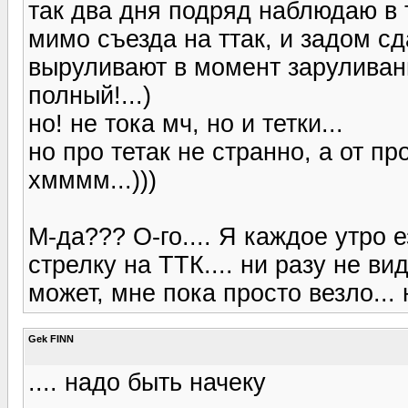
так два дня подряд наблюдаю в 
мимо съезда на ттак, и задом
выруливают в момент заруливани
полный!...)
но! не тока мч, но и тетки...
но про тетак не странно, а от пр
хмммм...)))
М-да??? О-го.... Я каждое утро 
стрелку на ТТК.... ни разу не ви
может, мне пока просто везло...
Gek FINN
.... надо быть начеку