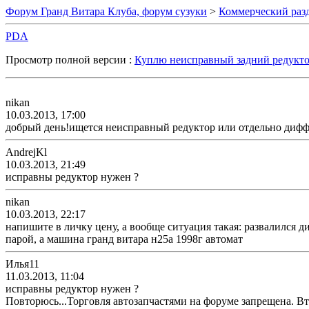
Форум Гранд Витара Клуба, форум сузуки
>
Коммерческий раз
PDA
Просмотр полной версии :
Куплю неисправный задний редукто
nikan
10.03.2013, 17:00
добрый день!ищется неисправный редуктор или отдельно диффе
AndrejKl
10.03.2013, 21:49
исправны редуктор нужен ?
nikan
10.03.2013, 22:17
напишите в личку цену, а вообще ситуация такая: развалился д
парой, а машина гранд витара н25а 1998г автомат
Илья11
11.03.2013, 11:04
исправны редуктор нужен ?
Повторюсь...Торговля автозапчастями на форуме запрещена. В