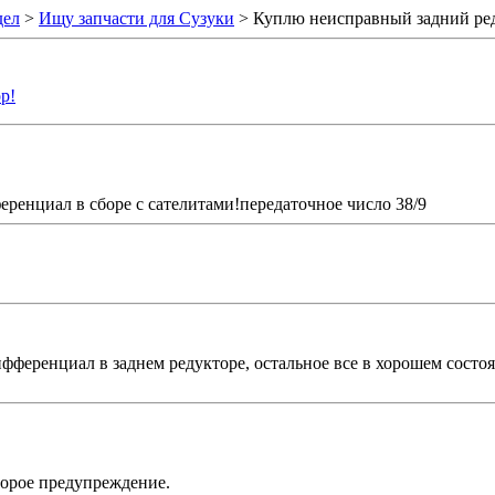
дел
>
Ищу запчасти для Сузуки
> Куплю неисправный задний ре
р!
ренциал в сборе с сателитами!передаточное число 38/9
ифференциал в заднем редукторе, остальное все в хорошем состо
торое предупреждение.