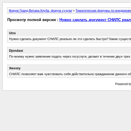
Форум Гранд Витара Клуба, форум сузуки
>
Тематические форумы по внедорож
Просмотр полной версии :
Нужно сделать документ СНИЛС реал
Utro
Нужно сделать документ СНИЛС реально ли это сделать быстро? Какие сущест
Djondast
По-моему нужно заявление подать через госуслуги, делают в течение двух-трех
Xwosty
СНИЛС позволяет вам чувствовать себя действительно гражданином данного общ
Powered by 