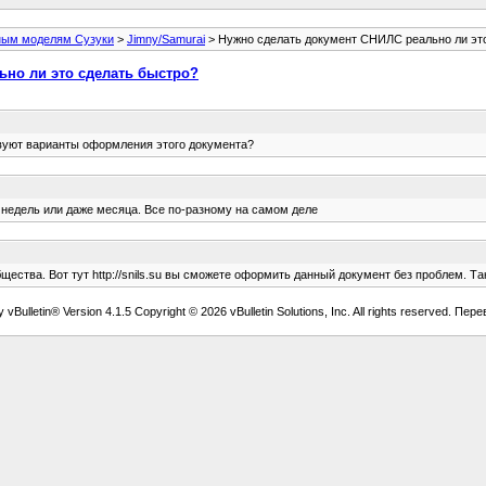
ным моделям Сузуки
>
Jimny/Samurai
> Нужно сделать документ СНИЛС реально ли эт
ьно ли это сделать быстро?
вуют варианты оформления этого документа?
 недель или даже месяца. Все по-разному на самом деле
ества. Вот тут http://snils.su вы сможете оформить данный документ без проблем. 
vBulletin® Version 4.1.5 Copyright © 2026 vBulletin Solutions, Inc. All rights reserved. Пер