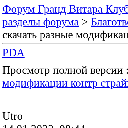
Форум Гранд Витара Клуб
разделы форума
>
Благотв
скачать разные модификац
PDA
Просмотр полной версии 
модификации контр страй
Utro