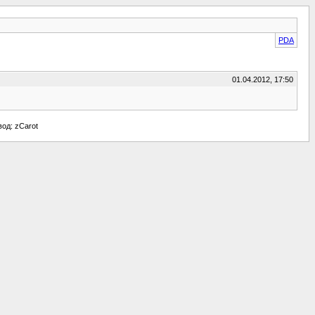
PDA
01.04.2012, 17:50
евод: zCarot