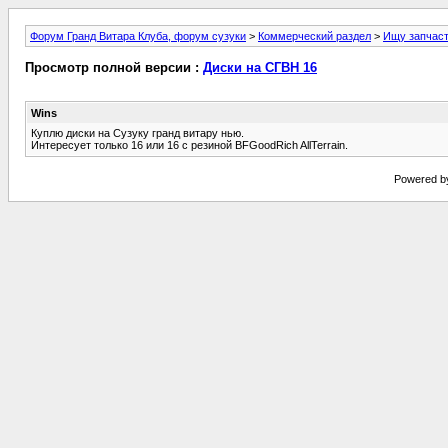
Форум Гранд Витара Клуба, форум сузуки
>
Коммерческий раздел
>
Ищу запчаст
Просмотр полной версии :
Диски на СГВН 16
Wins
Куплю диски на Сузуку гранд витару нью.
Интересует только 16 или 16 с резиной BFGoodRich AllTerrain.
Powered by 