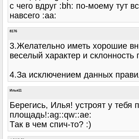
с чего вдруг :bh: по-моему тут в
навсего :aa:
8176
3.Желательно иметь хорошие вн
веселый характер и склонность п
4.За исключением данных правил,
Илья11
Берегись, Илья! устроят у тебя
площадь!:ag::qw::ae:
Так в чем спич-то? :)