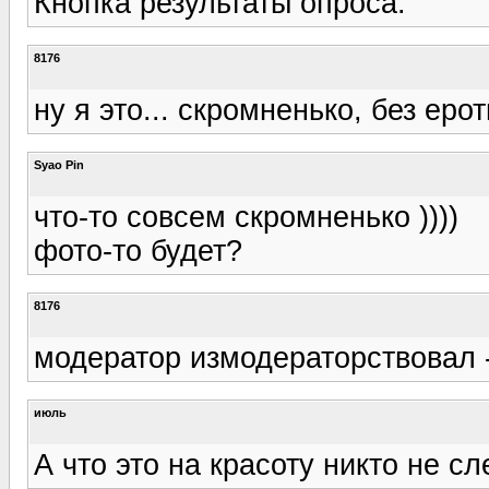
Кнопка результаты опроса.
8176
ну я это... скромненько, без еро
Syao Pin
что-то совсем скромненько ))))
фото-то будет?
8176
модератор измодераторствовал -
июль
А что это на красоту никто не с