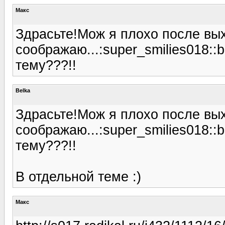
Макс
Здрасьте!Мож я плохо после вы
соображаю...:super_smilies018::
тему???!!
Belka
Здрасьте!Мож я плохо после вы
соображаю...:super_smilies018::
тему???!!
В отдельной теме :)
Макс