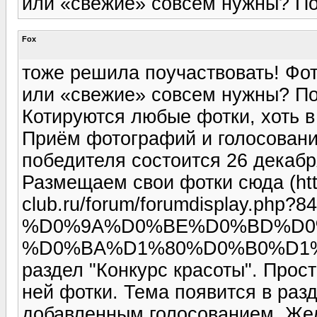
или «свежие» совсем нужны? По
Fox
тоже решила поучаствовать! Фот
или «свежие» совсем нужны? По
Котируются любые фотки, хоть в
Приём фотографий и голосовани
победителя состоится 26 декабр
Размещаем свои фотки сюда (http
club.ru/forum/forumdisplay.php?84
%D0%9A%D0%BE%D0%BD%D0
%D0%BA%D1%80%D0%B0%D1%
раздел "Конкурс красоты". Прос
ней фотки. Тема появится в раз
добавленным голосованием. Же