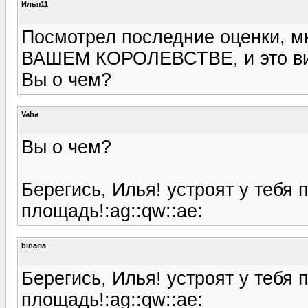
Илья11
Посмотрел последние оценки, мн
ВАШЕМ КОРОЛЕВСТВЕ, и это ви
Вы о чем?
Vaha
Вы о чем?
Берегись, Илья! устроят у тебя
площадь!:ag::qw::ae:
binaria
Берегись, Илья! устроят у тебя
площадь!:ag::qw::ae: