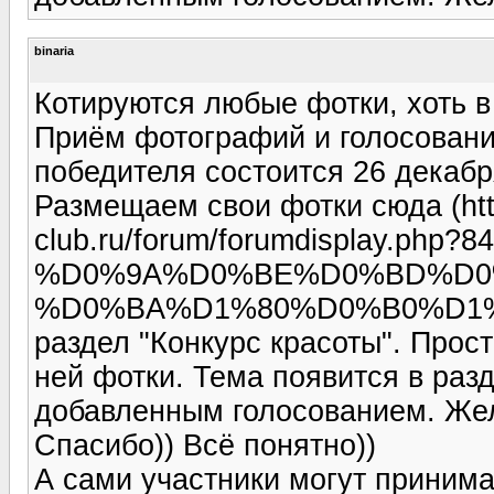
binaria
Котируются любые фотки, хоть в
Приём фотографий и голосовани
победителя состоится 26 декабр
Размещаем свои фотки сюда (http
club.ru/forum/forumdisplay.php?84
%D0%9A%D0%BE%D0%BD%D0
%D0%BA%D1%80%D0%B0%D1%
раздел "Конкурс красоты". Прос
ней фотки. Тема появится в раз
добавленным голосованием. Же
Спасибо)) Всё понятно))
А сами участники могут принима