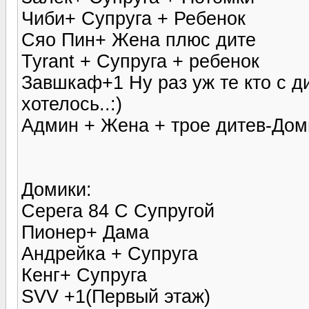
Чиби+ Супруга + Ребенок
Сяо Пин+ Жена плюс дите
Tyrant + Супруга + ребенок
Завшкаф+1 Ну раз уж те кто с д
хотелось..:)
Админ + Жена + трое дитев-Домик
Домики:
Серега 84 С Супругой
Пионер+ Дама
Андрейка + Супруга
Кенг+ Супруга
SVV +1(Первый этаж)