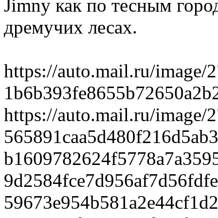
Jimny как по тесным город
дремучих лесах.
https://auto.mail.ru/image/
1b6b393fe8655b72650a2b2
https://auto.mail.ru/image/
565891caa5d480f216d5ab3b
b1609782624f5778a7a35958
9d2584fce7d956af7d56fdfe5
59673e954b581a2e44cf1d258