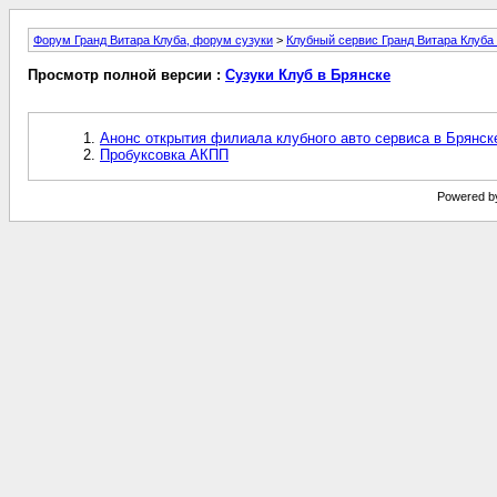
Форум Гранд Витара Клуба, форум сузуки
>
Клубный сервис Гранд Витара Клуба
Просмотр полной версии :
Сузуки Клуб в Брянске
Анонс открытия филиала клубного авто сервиса в Брянск
Пробуксовка АКПП
Powered by 