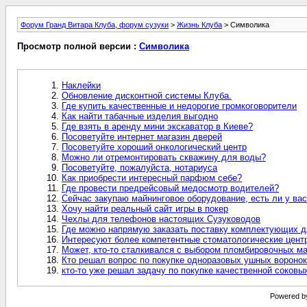
Форум Гранд Витара Клуба, форум сузуки
>
Жизнь Клуба
> Символика
Просмотр полной версии :
Символика
Наклейки
Обновление дисконтной системы Клуба.
Где купить качественные и недорогие громкоговорители
Как найти табачные изделия выгодно
Где взять в аренду мини экскаватор в Киеве?
Посоветуйте интернет магазин дверей
Посоветуйте хороший онкологический центр
Можно ли отремонтировать скважину для воды?
Посоветуйте, пожалуйста, нотариуса
Как приобрести интересный парфюм себе?
Где провести предрейсовый медосмотр водителей?
Сейчас закупаю майнинговое оборудование, есть ли у в
Хочу найти реальный сайт игры в покер
Чехлы для телефонов настоящих Сузуководов
Где можно напрямую заказать поставку комплектующих д
Интересуют более компетентные стоматологические цент
Может, кто-то сталкивался с выбором пломбировочных мат
Кто решал вопрос по покупке одноразовых ушных воронок
кто-то уже решал задачу по покупке качественной соков
Powered by 