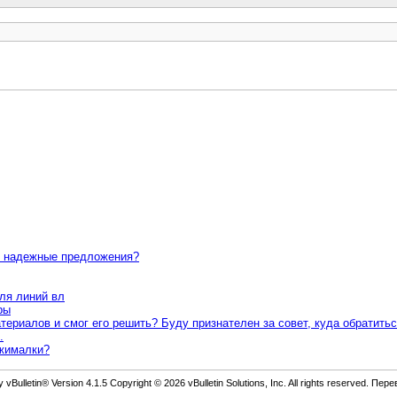
ас надежные предложения?
ля линий вл
ры
ериалов и смог его решить? Буду признателен за совет, куда обратитьс
.
ыжималки?
vBulletin® Version 4.1.5 Copyright © 2026 vBulletin Solutions, Inc. All rights reserved. Пер