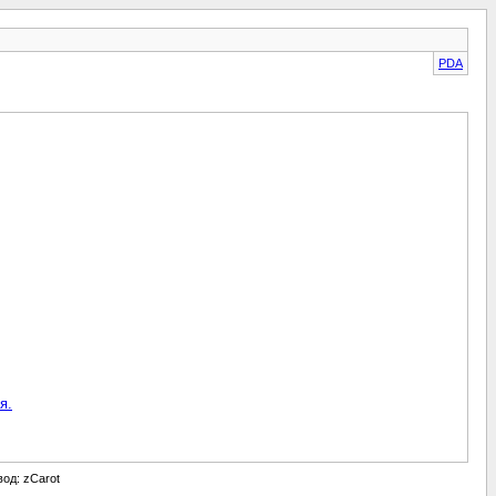
PDA
я.
евод: zCarot