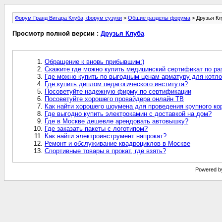
Форум Гранд Витара Клуба, форум сузуки
>
Общие разделы форума
> Друзья Кл
Просмотр полной версии :
Друзья Клуба
Обращение к вновь прибывшим:)
Скажите где можно купить медицинский сертификат по р
Где можно купить по выгодным ценам арматуру для котл
Где купить диплом педагогического института?
Посоветуйте надежную фирму по сертификации
Посоветуйте хорошего провайдера онлайн ТВ
Как найти хорошего шоумена для проведения крупного ко
Где выгодно купить электрокамин с доставкой на дом?
Где в Москве дешевле арендовать автовышку?
Где заказать пакеты с логотипом?
Как найти электроинструмент напрокат?
Ремонт и обслуживание квадроциклов в Москве
Спортивные товары в прокат, где взять?
Powered by 