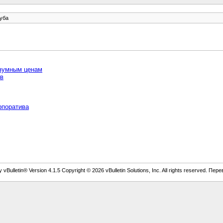
уба
азумным ценам
ов
рпоратива
vBulletin® Version 4.1.5 Copyright © 2026 vBulletin Solutions, Inc. All rights reserved. Пер