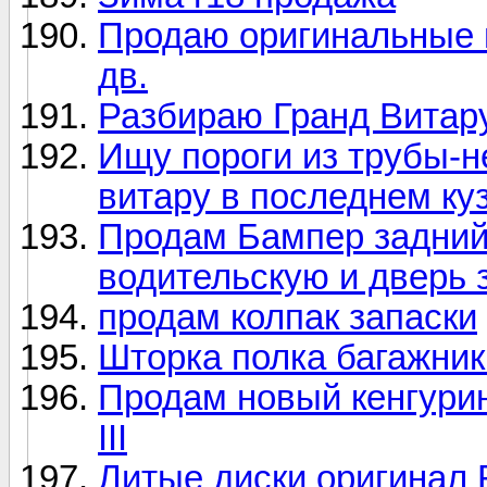
Продаю оригинальные по
дв.
Разбираю Гранд Витару
Ищу пороги из трубы-
витару в последнем ку
Продам Бампер задний 
водительскую и дверь
продам колпак запаски
Шторка полка багажника
Продам новый кенгурин
III
Литые диски оригинал R1