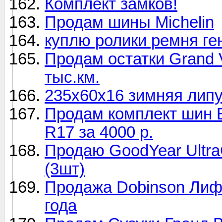
Комплект замков!
Продам шины Michelin
куплю ролики ремня ген
Продам остатки Grand V
тыс.км.
235х60х16 зимняя липуч
Продам комплект шин Br
R17 за 4000 р.
Продаю GoodYear Ultra
(3шт)
Продажа Dobinson Лифт
года