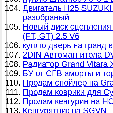
Двигатель Н25 SUZUKI (
разобраный
Новый диск сцепления и
(FT, GT) 2.5 V6
куплю дверь на гранд в
2DIN Автомагнитола DV
Радиатор Grand Vitara 
БУ от СГВ аморты и то
Продам спойлер на Gra
Продам коврики для Су
Продам кенгурин на Н
Кенгурятник на SGVN