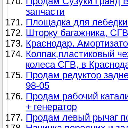
Продам Сузуки Гранд В
запчасти
Площадка для лебедки
Шторку багажника, СГВ
Краснодар. Амортизато
Колпак,пластиковый че
колеса СГВ, в Краснод
Продам редуктор задне
98-05
Продам рабочий катал
+ генератор
Продам левый рычаг п
Начинка передних и за