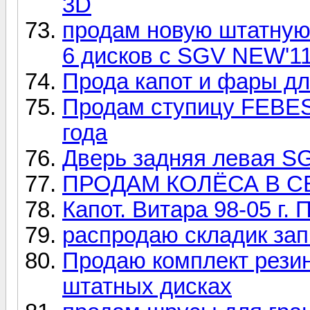
3D
продам новую штатную
6 дисков с SGV NEW'1
Прода капот и фары дл
Продам ступицу FEBEST,
года
Дверь задняя левая SG
ПРОДАМ КОЛЁСА В СБО
Капот. Витара 98-05 г.
распродаю складик зап
Продаю комплект резины
штатных дисках