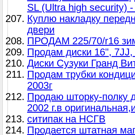
SL (Ultra high security) 
Куплю накладку передн
двери
ПРОДАМ 225/70/r16 зим
Продам диски 16", 7JJ,
Диски Сузуки Гранд Ви
Продам трубки кондици
2003г
Продаю шторку-полку д
2002 г.в оригинальная
ситипак на НСГВ
Продается штатная маг