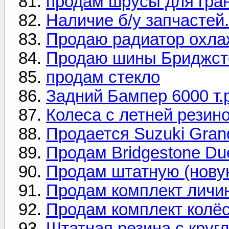
продам шрусы для гра
Наличие б/у запчастей.
Продаю радиатор охл
Продаю шины Бриджст
продам стекло
Задний Бампер 6000 т.
Колеса с летней резин
Продается Suzuki Grand
Продам Bridgestone Due
Продам штатную (нову
Продам комплект личин
Продам комплект колёс 
Штатная резина с круг