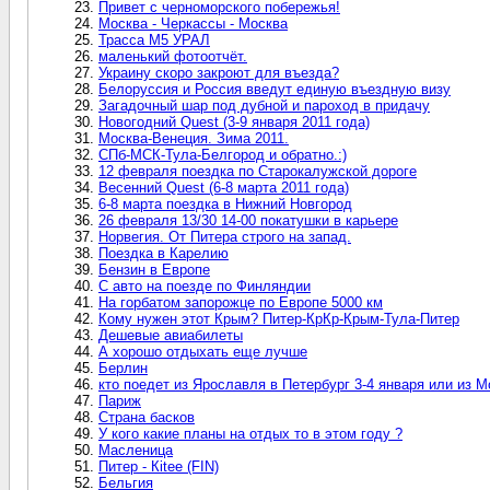
Привет с черноморского побережья!
Москва - Черкассы - Москва
Трасса М5 УРАЛ
маленький фотоотчёт.
Украину скоро закроют для въезда?
Белоруссия и Россия введут единую въездную визу
Загадочный шар под дубной и пароход в придачу
Новогодний Quest (3-9 января 2011 года)
Москва-Венеция. Зима 2011.
СПб-МСК-Тула-Белгород и обратно.:)
12 февраля поездка по Старокалужской дороге
Весенний Quest (6-8 марта 2011 года)
6-8 марта поездка в Нижний Новгород
26 февраля 13/30 14-00 покатушки в карьере
Норвегия. От Питера строго на запад.
Поездка в Карелию
Бензин в Европе
С авто на поезде по Финляндии
На горбатом запорожце по Европе 5000 км
Кому нужен этот Крым? Питер-КрКр-Крым-Тула-Питер
Дешевые авиабилеты
А хорошо отдыхать еще лучше
Берлин
кто поедет из Ярославля в Петербург 3-4 января или из 
Париж
Страна басков
У кого какие планы на отдых то в этом году ?
Масленица
Питер - Кitee (FIN)
Бельгия