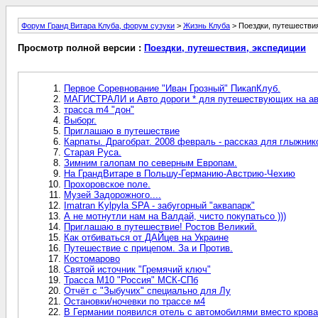
Форум Гранд Витара Клуба, форум сузуки
>
Жизнь Клуба
> Поездки, путешестви
Просмотр полной версии :
Поездки, путешествия, экспедиции
Первое Соревнование "Иван Грозный" ПикапКлуб.
МАГИСТРАЛИ и Авто дороги * для путешествующих на авт
трасса m4 "дон"
Выборг.
Приглашаю в путешествие
Карпаты. Драгобрат. 2008 февраль - рассказ для глыжнико
Старая Руса.
Зимним галопам по северным Европам.
На ГрандВитаре в Польшу-Германию-Австрию-Чехию
Прохоровское поле.
Музей Задорожного....
Imatran Kylpyla SPA - забугорный "аквапарк"
А не мотнутли нам на Валдай, чисто покупатьсо )))
Приглашаю в путешествие! Ростов Великий.
Как отбиваться от ДАЙцев на Украине
Путешествие с прицепом. За и Против.
Костомарово
Святой источник "Гремячий ключ"
Трасса M10 "Россия" МСК-СПб
Отчёт с "Зыбучих" специально для Лу
Остановки/ночевки по трассе м4
В Германии появился отель с автомобилями вместо крова