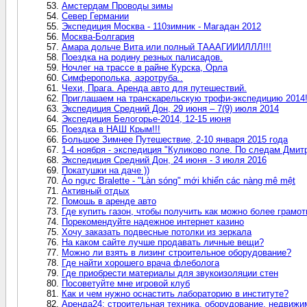
Амстердам Проводы зимы
Север Германии
Экспедиция Москва - 110зимник - Магадан 2012
Москва-Болгария
Амара дольче Вита или полный ТАААГИИИЛЛЛ!!!
Поездка на родину резных палисадов.
Ночлег на трассе в райне Курска, Орла
Симферополька, аэротруба..
Чехи, Прага. Аренда авто для путешествий.
Приглашаем на транскарельскую трофи-экспедицию 2014
Экспедиция Средний Дон, 29 июня – 7(9) июля 2014
Экспедиция Белогорье-2014, 12-15 июня
Поездка в НАШ Крым!!!
Большое Зимнее Путешествие, 2-10 января 2015 года
1-4 ноября - экспедиция "Куликово поле. По следам Дмит
Экспедиция Средний Дон, 24 июня - 3 июля 2016
Покатушки на даче ))
Áo ngực Bralette - "Làn sóng" mới khiến các nàng mê mệt
Активный отдых
Помошь в аренде авто
Где купить газон, чтобы получить как можно более грамо
Порекомендуйте надежное интернет казино
Хочу заказать подвесные потолки из зеркала
На каком сайте лучше продавать личные вещи?
Можно ли взять в лизинг строительное оборудование?
Где найти хорошего врача флеболога
Где приобрести материалы для звукоизоляции стен
Посоветуйте мне игровой клуб
Как и чем нужно оснастить лабораторию в институте?
Аренда24: строительная техника, оборудование, недвижи