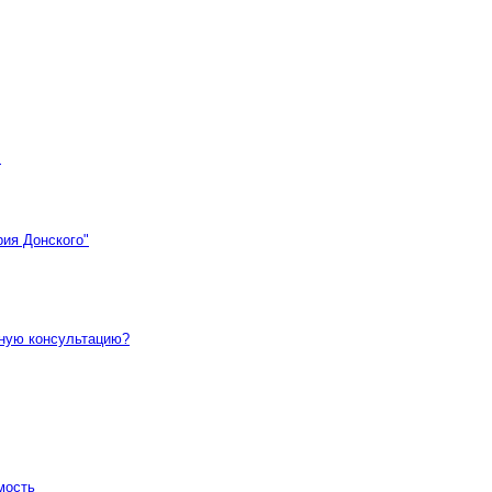
!
рия Донского"
тную консультацию?
мость