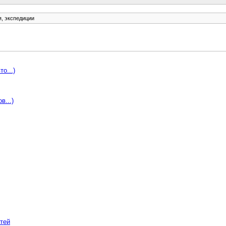
я, экспедиции
о...)
в...)
тей