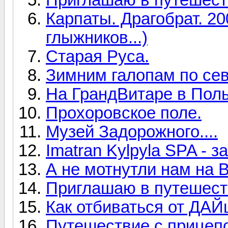
Карпаты. Драгобрат. 20
глыжников...)
Старая Руса.
Зимним галопам по се
На ГрандВитаре в По
Прохоровское поле.
Музей Задорожного....
Imatran Kylpyla SPA - з
А не мотнутли нам на В
Приглашаю в путешеств
Как отбиваться от ДАЙ
Путешествие с прицепо